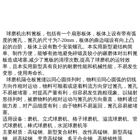
球磨机出料篦板，包括有一个扇形板体，板体上设有带有弧
度的篦孔，篦孔的尺寸为7-20mm，板体的曲边端设有向上凸
起的台阶，板体上设有数个安装螺孔。本实用新型避结构简
单、制作方便，能够有效地避免碎锻及较小的碾磨体对出料篦
板造成堵塞,减少了篦板的清理次数,提高了球磨机的运转效
率，且本实用新型具有良好的耐磨性能和机械性能，不易发生
变形，使用寿命长。
球磨机隔仓板篦缝以同心圆排列时，物料沿同心圆弧的切线
方向作相对运动，物料可顺着或逆着料流方向穿过篦孔，篦孔
不易被堵塞，对提高产量有利，但容易发生跑粗现象。以辐射
形排列时，被磨物料的相对运动与篦孔的方向垂直，物料通过
能力差，对产品细度有利；由于物料不易返回，篦孔容易被堵
塞。
适用设备：磨机、立式球磨机、格子球磨机、溢流球磨机、管
式球磨机，棒式球磨机，水泥球磨机等
主要材质：高锰钢、新型复合材料、改性高锰钢、新型高锰
钢、超高锰钢、变质高锰钢、多元合金钢、高铬铸铁等