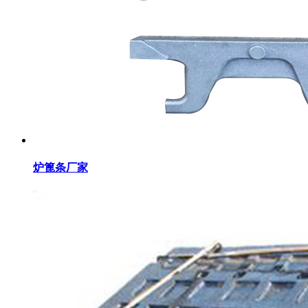
炉篦条厂家