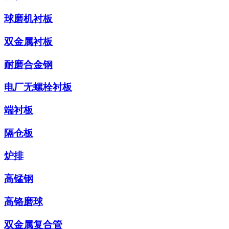
球磨机衬板
双金属衬板
耐磨合金钢
电厂无螺栓衬板
端衬板
隔仓板
炉排
高锰钢
高铬磨球
双金属复合管