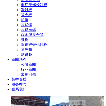
电厂无螺栓衬板
端衬板
隔仓板
炉排
高锰钢
高铬磨球
双金属复合管
颚板
圆锥破碎机衬板
隔热垫
炉篦条
新闻动态
公司新闻
行业新闻
常见问题
荣誉资质
服务理念
联系我们