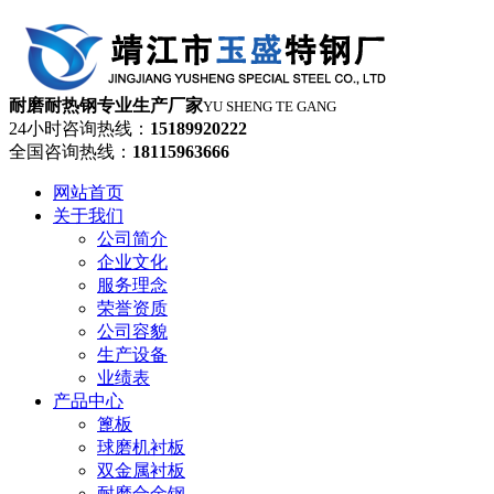
耐磨耐热钢专业生产厂家
YU SHENG TE GANG
24小时咨询热线：
15189920222
全国咨询热线：
18115963666
网站首页
关于我们
公司简介
企业文化
服务理念
荣誉资质
公司容貌
生产设备
业绩表
产品中心
篦板
球磨机衬板
双金属衬板
耐磨合金钢