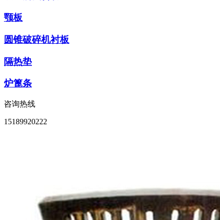
颚板
圆锥破碎机衬板
隔热垫
炉篦条
咨询热线
15189920222