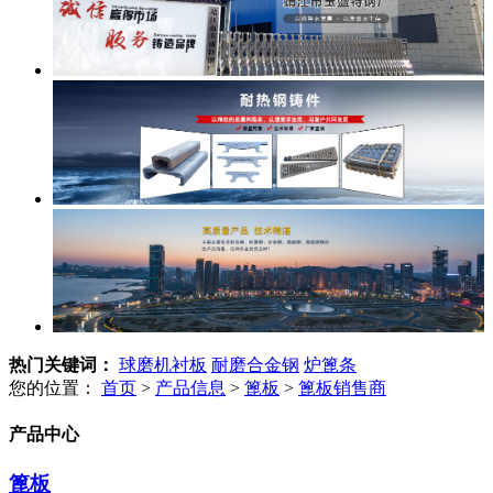
热门关键词：
球磨机衬板
耐磨合金钢
炉篦条
您的位置：
首页
>
产品信息
>
篦板
>
篦板销售商
产品中心
篦板