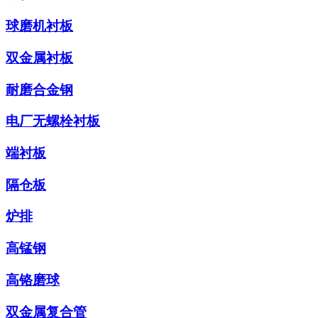
球磨机衬板
双金属衬板
耐磨合金钢
电厂无螺栓衬板
端衬板
隔仓板
炉排
高锰钢
高铬磨球
双金属复合管