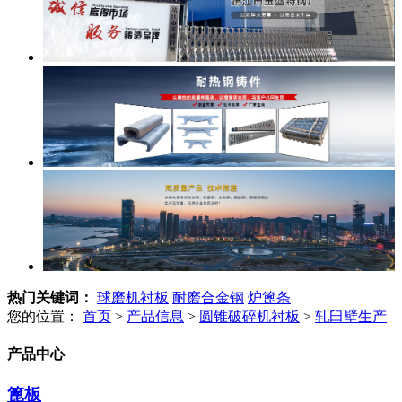
热门关键词：
球磨机衬板
耐磨合金钢
炉篦条
您的位置：
首页
>
产品信息
>
圆锥破碎机衬板
>
轧臼壁生产
产品中心
篦板