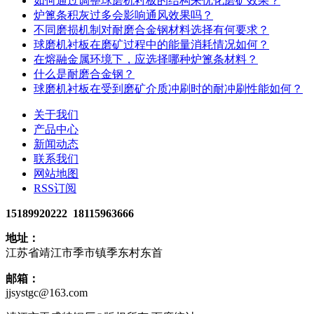
如何通过调整球磨机衬板的结构来优化磨矿效果？
炉篦条积灰过多会影响通风效果吗？
不同磨损机制对耐磨合金钢材料选择有何要求？
球磨机衬板在磨矿过程中的能量消耗情况如何？
在熔融金属环境下，应选择哪种炉篦条材料？
什么是耐磨合金钢？
球磨机衬板在受到磨矿介质冲刷时的耐冲刷性能如何？
关于我们
产品中心
新闻动态
联系我们
网站地图
RSS订阅
15189920222 18115963666
地址：
江苏省靖江市季市镇季东村东首
邮箱：
jjsystgc@163.com