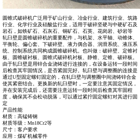
圆锥式破碎机广泛用于矿山行业、冶金行业、建筑行业、筑路
行业、化学行业及硅酸盐行业，适用于破碎坚硬与中硬矿石及
岩石，如铁矿石、石灰石、铜矿石、石英、花岗岩、砂岩等
轧臼壁是圆锥破碎机的重要配件，与机架、水平轴、动锥体、
平衡轮、偏心套、下破碎壁、液力偶合器、润滑系统、液压系
统、控制系统共同构成圆锥破碎机。也叫做：破碎壁、定锥衬
板、圆锥破衬板、圆锥式破碎机衬板、静锥、定锥、破碎板。
由于轧臼壁是用锌合金浇铸进行连接的，在设备运转一段时间
后检查其牢固情况，是否紧固完好。轧臼壁与调整圈的连接是
通过U型固定螺钉固定的，在轧臼壁与调整圈中间浇铸锌合金
使其紧密结合。更换新的轧臼壁时，一定要注意其固定情况，
并在安装完成后，还需要注意运转一段时间后检查其牢固程
度，确保其不会松动脱落，可以通过紧拧固定螺钉对其进行固
定
产品性能
材质：高锰铸钢
材质等级：Mn18Cr2等
尺寸：客户要求
应用：煤矿机械零件