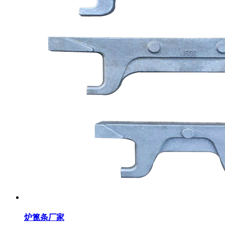
炉篦条厂家