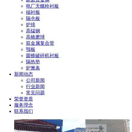
电厂无螺栓衬板
端衬板
隔仓板
炉排
高锰钢
高铬磨球
双金属复合管
颚板
圆锥破碎机衬板
隔热垫
炉篦条
新闻动态
公司新闻
行业新闻
常见问题
荣誉资质
服务理念
联系我们