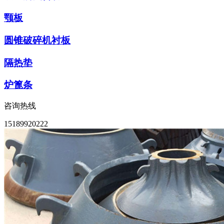
颚板
圆锥破碎机衬板
隔热垫
炉篦条
咨询热线
15189920222