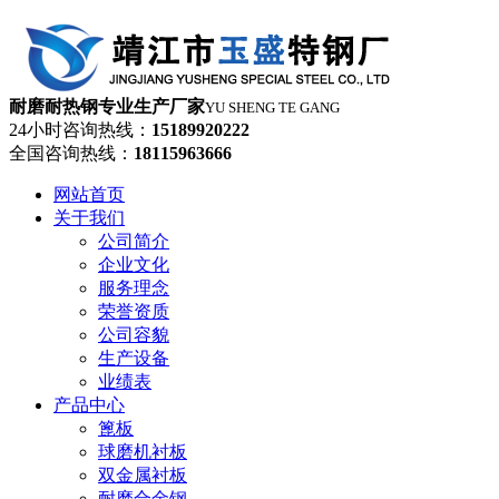
耐磨耐热钢专业生产厂家
YU SHENG TE GANG
24小时咨询热线：
15189920222
全国咨询热线：
18115963666
网站首页
关于我们
公司简介
企业文化
服务理念
荣誉资质
公司容貌
生产设备
业绩表
产品中心
篦板
球磨机衬板
双金属衬板
耐磨合金钢