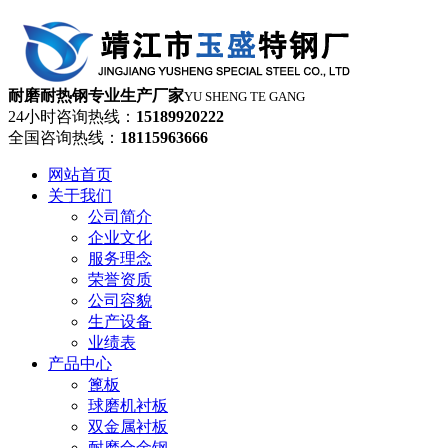
耐磨耐热钢专业生产厂家
YU SHENG TE GANG
24小时咨询热线：
15189920222
全国咨询热线：
18115963666
网站首页
关于我们
公司简介
企业文化
服务理念
荣誉资质
公司容貌
生产设备
业绩表
产品中心
篦板
球磨机衬板
双金属衬板
耐磨合金钢