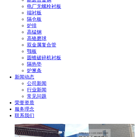
电厂无螺栓衬板
端衬板
隔仓板
炉排
高锰钢
高铬磨球
双金属复合管
颚板
圆锥破碎机衬板
隔热垫
炉篦条
新闻动态
公司新闻
行业新闻
常见问题
荣誉资质
服务理念
联系我们