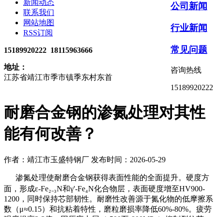
新闻动态
公司新闻
联系我们
网站地图
行业新闻
RSS订阅
常见问题
15189920222 18115963666
地址：
咨询热线
江苏省靖江市季市镇季东村东首
15189920222
耐磨合金钢的渗氮处理对其性
能有何改善？
作者：靖江市玉盛特钢厂
发布时间：2026-05-29
渗氮处理使耐磨合金钢获得表面性能的全面提升。硬度方
面，形成ε-Fe₂₋₃N和γ'-Fe₄N化合物层，表面硬度增至HV900-
1200，同时保持芯部韧性。耐磨性改善源于氮化物的低摩擦系
数（μ≈0.15）和抗粘着特性，磨粒磨损率降低60%-80%。疲劳