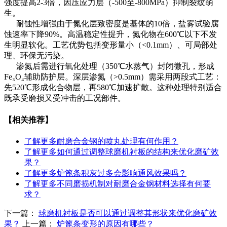
强度提高2-3倍，因压应力层（-500至-800MPa）抑制裂纹萌
生。
耐蚀性增强由于氮化层致密度是基体的10倍，盐雾试验腐
蚀速率下降90%。高温稳定性提升，氮化物在600℃以下不发
生明显软化。工艺优势包括变形量小（<0.1mm）、可局部处
理、环保无污染。
渗氮后需进行氧化处理（350℃水蒸气）封闭微孔，形成
Fe₃O₄辅助防护层。深层渗氮（>0.5mm）需采用两段式工艺：
先520℃形成化合物层，再580℃加速扩散。这种处理特别适合
既承受磨损又受冲击的工况部件。
【相关推荐】
了解更多
耐磨合金钢的喷丸处理有何作用？
了解更多
如何通过调整球磨机衬板的结构来优化磨矿效
果？
了解更多
炉篦条积灰过多会影响通风效果吗？
了解更多
不同磨损机制对耐磨合金钢材料选择有何要
求？
下一篇：
球磨机衬板是否可以通过调整其形状来优化磨矿效
果？
上一篇：
炉篦条变形的原因有哪些？