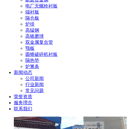
电厂无螺栓衬板
端衬板
隔仓板
炉排
高锰钢
高铬磨球
双金属复合管
颚板
圆锥破碎机衬板
隔热垫
炉篦条
新闻动态
公司新闻
行业新闻
常见问题
荣誉资质
服务理念
联系我们