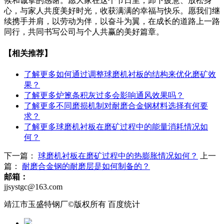
候和诚挚的感谢。愿大家在这个节日里，卸下疲惫、放松身
心，与家人共度美好时光，收获满满的幸福与快乐。愿我们继
续携手并肩，以劳动为伴，以奋斗为翼，在成长的道路上一路
同行，共同书写公司与个人共赢的美好篇章。
【相关推荐】
了解更多
如何通过调整球磨机衬板的结构来优化磨矿效
果？
了解更多
炉篦条积灰过多会影响通风效果吗？
了解更多
不同磨损机制对耐磨合金钢材料选择有何要
求？
了解更多
球磨机衬板在磨矿过程中的能量消耗情况如
何？
下一篇：
球磨机衬板在磨矿过程中的热膨胀情况如何？
上一
篇：
耐磨合金钢的耐磨层是如何制备的？
邮箱：
jjsystgc@163.com
靖江市玉盛特钢厂©版权所有 百度统计