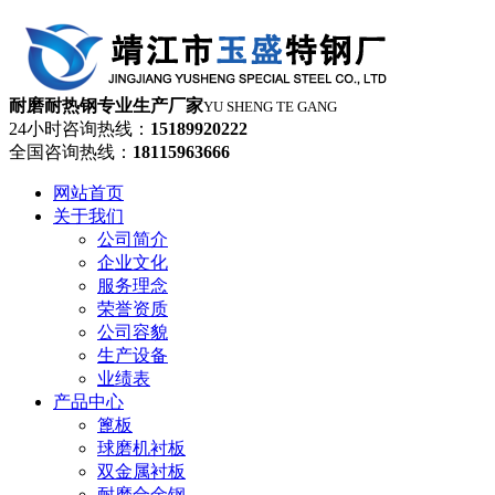
耐磨耐热钢专业生产厂家
YU SHENG TE GANG
24小时咨询热线：
15189920222
全国咨询热线：
18115963666
网站首页
关于我们
公司简介
企业文化
服务理念
荣誉资质
公司容貌
生产设备
业绩表
产品中心
篦板
球磨机衬板
双金属衬板
耐磨合金钢