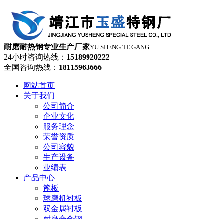
耐磨耐热钢专业生产厂家
YU SHENG TE GANG
24小时咨询热线：
15189920222
全国咨询热线：
18115963666
网站首页
关于我们
公司简介
企业文化
服务理念
荣誉资质
公司容貌
生产设备
业绩表
产品中心
篦板
球磨机衬板
双金属衬板
耐磨合金钢