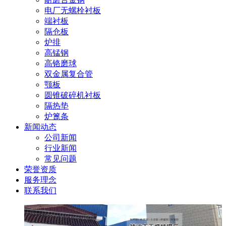
电厂无螺栓衬板
端衬板
隔仓板
炉排
高锰钢
高铬磨球
双金属复合管
颚板
圆锥破碎机衬板
隔热垫
炉篦条
新闻动态
公司新闻
行业新闻
常见问题
荣誉资质
服务理念
联系我们