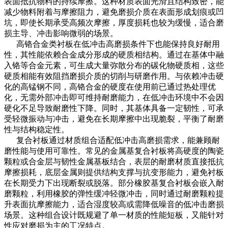
表面抵抗物料的持续摩擦。这种材质表面光滑且结构致密，能
减少物料附着与摩擦阻力，避免磨损介质在表面形成划痕或凹
坑，即使长期承受高频次摩擦，厚度损耗也较为缓慢，适合磨
损主导、冲击影响微弱的场景。
高铬合金类衬板在低冲击高磨损条件下也能保持良好耐用
性，其性能依赖合金成分形成的硬质相结构。通过在基体中融
入铬等合金元素，可生成大量弥散分布的碳化物硬质相，这些
硬质相能有效阻挡磨损介质的切削与研磨作用。与依赖冲击硬
化的高锰钢不同，高铬合金的硬度在使用前已通过热处理优
化，无需外部冲击即可维持耐磨能力，在低冲击环境中不会因
硬化不足导致耐磨性下降。同时，其基体具备一定韧性，可承
受轻微振动与冲击，避免在长期摩擦中出现脆裂，平衡了耐磨
性与结构稳定性。
复合衬板通过材质组合适配低冲击高磨损需求，能兼顾耐
磨性能与使用可靠性。常见的金属基复合衬板将高硬度的陶瓷
颗粒或合金层与韧性金属基板结合，表层的耐磨材质直接抵抗
摩擦损耗，底层金属则提供结构支撑与抗变形能力，避免衬板
在长期受力下出现断裂或脱落。部分橡胶基复合衬板会嵌入耐
磨颗粒，利用橡胶的弹性缓冲轻微冲击，同时通过耐磨颗粒提
升表面抗摩擦能力，适合湿度较高或需降低噪音的低冲击磨损
场景。这种组合设计既规避了单一材质的性能短板，又能针对
性应对磨损为主的工况特点。