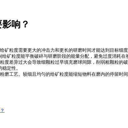
要影响？
矿粒度需要更大的冲击力和更长的研磨时间才能达到目标细度
制给矿粒度能平衡破碎与研磨阶段的能量分配，避免过度消耗在
度差异过大会导致细颗粒过早填充磨球间隙，削弱粗颗粒的破
的稳定性。
磨工艺。较细且均匀的给矿粒度能缩短物料在磨内的停留时间
？