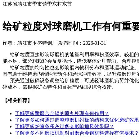
江苏省靖江市季市镇季东村东首
给矿粒度对球磨机工作有何重
作者：靖江市玉盛特钢厂
发布时间：2026-01-31
给矿粒度直接影响球磨机的能量利用率和粉磨效率。较粗的给
能不足，部分粗颗粒会反复循环，降低整体处理能力。合理控
给矿粒度的均匀性也会影响磨内物料分布和磨球运动轨迹。粒
围有助于维持磨内物料流动性和磨球冲击效率，提升粉磨过程
预先通过破碎设备调整给矿粒度，可减轻球磨机负荷并优化粉
碎成本，需根据矿石特性和目标产品细度综合权衡。
【相关推荐】
了解更多
耐磨合金钢的喷丸处理有何作用？
了解更多
如何通过调整球磨机衬板的结构来优化磨矿效果
了解更多
炉篦条积灰过多会影响通风效果吗？
了解更多
不同磨损机制对耐磨合金钢材料选择有何要求？