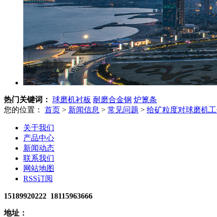
热门关键词：
球磨机衬板
耐磨合金钢
炉篦条
您的位置：
首页
>
新闻信息
>
常见问题
>
给矿粒度对球磨机工
关于我们
产品中心
新闻动态
联系我们
网站地图
RSS订阅
15189920222 18115963666
地址：