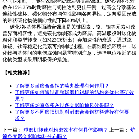
小（1-3μm），能有效阻碍位错运动提高强度。碳化物体积分
数在15%-35%时耐磨性与韧性达到更佳平衡，过高会导致基体
连续性破坏。碳化物分布均匀性影响各向异性，定向凝固形成
的带状碳化物使横向性能下降40%以上。
碳化物-基体界面结合强度是关键因素，铬、钼等元素可改
善界面相容性，避免碳化物剥落成为磨屑。高温服役时碳化物
粗化和类型转变（如M23C6析出）会加速性能衰退，通过添
加铌、钛等稳定化元素可抑制此过程。在腐蚀磨损环境中，碳
化物与基体间的电偶腐蚀问题需特别注意，选择电位相近的碳
化物类型或采用阴极保护措施。
【相关推荐】
了解更多
耐磨合金钢的喷丸处理有何作用？
了解更多
如何通过调整球磨机衬板的结构来优化磨矿效
果？
了解更多
炉篦条积灰过多会影响通风效果吗？
了解更多
不同磨损机制对耐磨合金钢材料选择有何要
求？
下一篇：
球磨机转速对粉磨效率有何具体影响？
上一篇：
炉
篦条变形会影响物料分布吗？