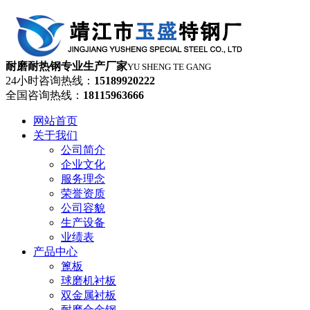
耐磨耐热钢专业生产厂家
YU SHENG TE GANG
24小时咨询热线：
15189920222
全国咨询热线：
18115963666
网站首页
关于我们
公司简介
企业文化
服务理念
荣誉资质
公司容貌
生产设备
业绩表
产品中心
篦板
球磨机衬板
双金属衬板
耐磨合金钢