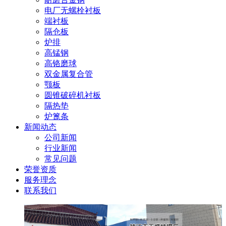
电厂无螺栓衬板
端衬板
隔仓板
炉排
高锰钢
高铬磨球
双金属复合管
颚板
圆锥破碎机衬板
隔热垫
炉篦条
新闻动态
公司新闻
行业新闻
常见问题
荣誉资质
服务理念
联系我们